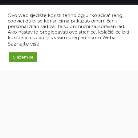
Ovo web sjedište koristi tehnologiju "kolačića" (eng.
cookie) da bi se korisnicima prikazao dinamičan i
MTEHNIK
personaliziran sadržaj, te su oni nužni za ispravan rad.
Ako nastavite pregledavati ove stranice, kolačići će biti
korišteni u suradnji s vašim preglednikom Weba.
Saznajte više
+385 99 389 4489
+385 99 820 2559
Slažem se
info@mtehnik.hr
Pratite nas